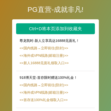
PG直营-成就非凡!
Ctrl+D将本页添加到收藏夹
尊龙凯时-新人立享高达16888见面礼！
<<国内线路→立即前往(防封)>>
<<海外或VPN线路(邮箱注册)>>
<<新人16888见面礼领取入口>>
918博天堂-首存限时赠送100%礼金！
<<国内线路→立即前往(防封)>>
<<海外或VPN线路(邮箱注册)>>
<<首存送100%礼金领取入口>>