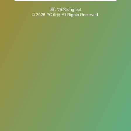
易记域名long.bet
© 2026 PG直营 All Rights Reserved.